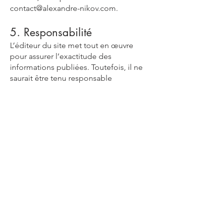
contact@alexandre-nikov.com
.
5. Responsabilité
L’éditeur du site met tout en œuvre
pour assurer l’exactitude des
informations publiées. Toutefois, il ne
saurait être tenu responsable
d’éventuelles erreurs, omissions ou
d’un mauvais usage des informations
fournies.
Des liens hypertextes peuvent être
présents sur ce site. Alexandre Nikov
décline toute responsabilité quant aux
contenus de ces sites externes.
6. Cookies
Le site peut utiliser des cookies à des
fins de statistiques et d’amélioration
de l’expérience utilisateur. Vous