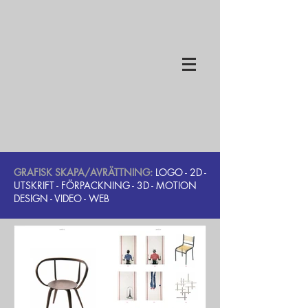
GRAFISK SKAPA/AVRÄTTNING:
LOGO
-
2D
-
UTSKRIFT
- FÖRPACKNING -
3D
-
MOTION
DESIGN
-
VIDEO
- WEB