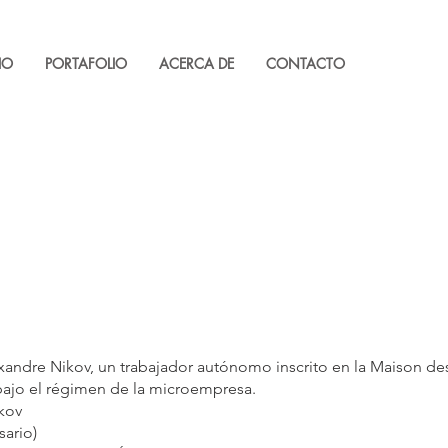
IO
PORTAFOLIO
ACERCA DE
CONTACTO
exandre Nikov, un trabajador autónomo inscrito en la Maison de
bajo el régimen de la microempresa.
kov
ario)