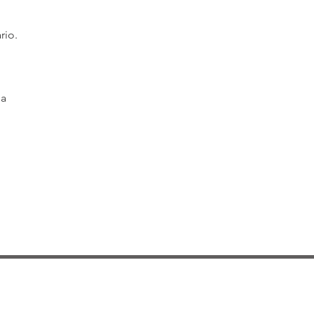
rio.
na