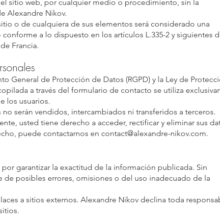
del sitio web, por cualquier medio o procedimiento, sin la
 de Alexandre Nikov.
sitio o de cualquiera de sus elementos será considerado una
 conforme a lo dispuesto en los artículos L.335-2 y siguientes d
de Francia.
rsonales
o General de Protección de Datos (RGPD) y la Ley de Protecc
copilada a través del formulario de contacto se utiliza exclusiv
e los usuarios.
no serán vendidos, intercambiados ni transferidos a terceros.
nte, usted tiene derecho a acceder, rectificar y eliminar sus da
recho, puede contactarnos en
contact@alexandre-nikov.com
.
a por garantizar la exactitud de la información publicada. Sin
 de posibles errores, omisiones o del uso inadecuado de la
laces a sitios externos. Alexandre Nikov declina toda responsa
itios.