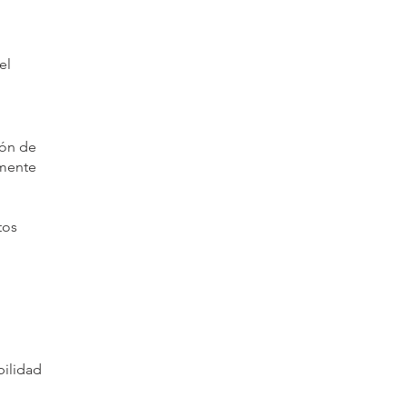
el
ión de
amente
tos
bilidad