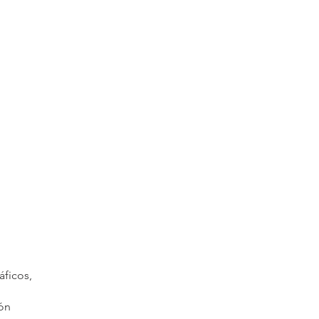
áficos,
ión