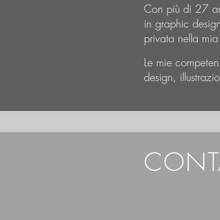
Con più di 27 an
in graphic design
privata nella mi
Le mie competen
design, illustraz
CONT