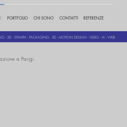
E
PORTFOLIO
CHI SONO
CONTATTI
REFERENZE
O - 2D - STAMPA - PACKAGING - 3D - MOTION DESIGN - VIDEO - IA - WEB
zazione a Parigi