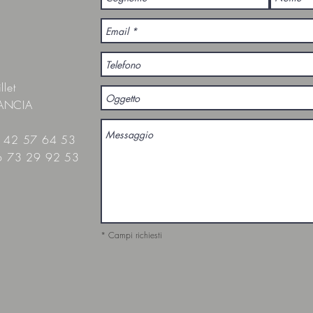
llet
RANCIA
)1 42 57 64 53
)6 73 29 92 53
* Campi richiesti